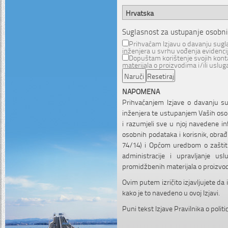
Suglasnost za ustupanje osobn
Prihvaćam Izjavu o davanju sugl
inženjera u svrhu vođenja evidencij
Dopuštam korištenje svojih kont
materijala o proizvodima i/ili uslu
NAPOMENA
Prihvaćanjem Izjave o davanju s
inženjera te ustupanjem Vaših osob
i razumjeli sve u njoj navedene in
osobnih podataka i korisnik, obr
74/14) i Općom uredbom o zaštiti
administracije i upravljanje us
promidžbenih materijala o proizvod
Ovim putem izričito izjavljujete d
kako je to navedeno u ovoj Izjavi.
Puni tekst Izjave Pravilnika o poli