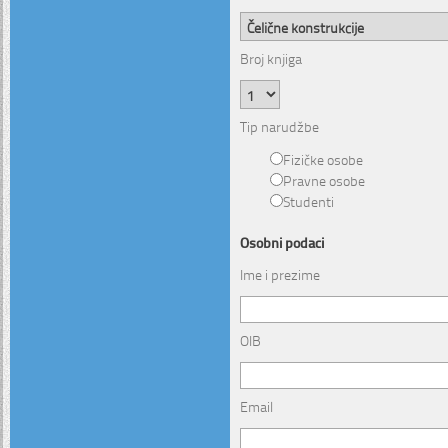
Broj knjiga
Tip narudžbe
Fizičke osobe
Pravne osobe
Studenti
Osobni podaci
Ime i prezime
OIB
Email