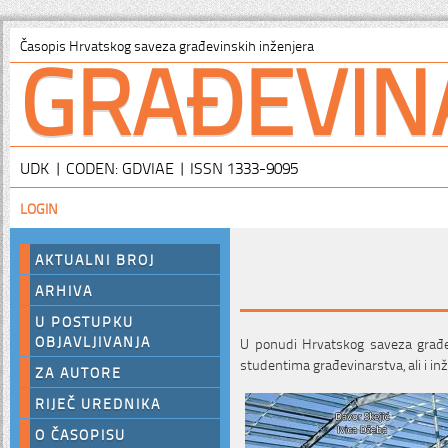
GRAĐEVIN
Časopis Hrvatskog saveza građevinskih inženjera
UDK | CODEN: GDVIAE | ISSN 1333-9095
LOGIN
AKTUALNI BROJ
ARHIVA
U POSTUPKU
OBJAVLJIVANJA
U ponudi Hrvatskog saveza građev
studentima građevinarstva, ali i inž
ZA AUTORE
RIJEČ UREDNIKA
O ČASOPISU